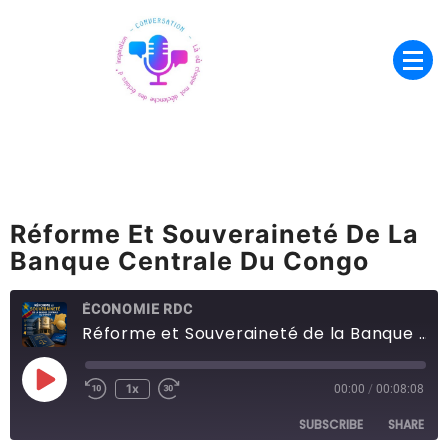
Skip
to
content
Là où chaque mot déclenche des
Conversation
éclairs d’inspiration
Réforme Et Souveraineté De La
Banque Centrale Du Congo
ÉCONOMIE RDC
Réforme et Souveraineté de la Banque Centrale du Congo
Play
1x
00:00
/
00:08:08
Episode
SUBSCRIBE
SHARE