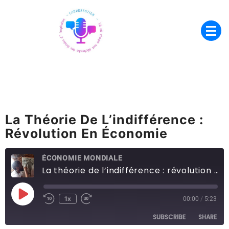
Skip
to
content
Là où chaque mot déclenche des
Conversation
éclairs d’inspiration
La Théorie De L’indifférence :
Révolution En Économie
ÉCONOMIE MONDIALE
La théorie de l’indifférence : révolution en économie
Play
1x
00:00
/
5:23
Episode
SUBSCRIBE
SHARE